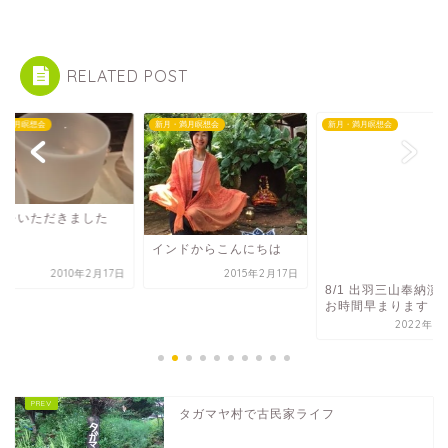
RELATED POST
・満月瞑想会
新月・満月瞑想会
新月・満月瞑想会
想をいただきました
インドからこんにちは
2010年2月17日
2015年2月17日
8/1 出羽三山奉納演
お時間早まります
2022年7
タガマヤ村で古民家ライフ