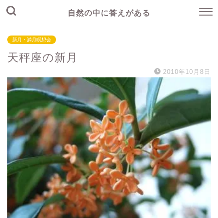
自然の中に答えがある
新月・満月瞑想会
天秤座の新月
2010年10月8日