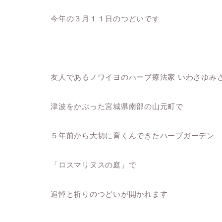
今年の３月１１日のつどいです
友人であるノワイヨのハーブ療法家 いわさゆみ
津波をかぶった宮城県南部の山元町で
５年前から大切に育くんできたハーブガーデン
「ロスマリヌスの庭」で
追悼と祈りのつどいが開かれます