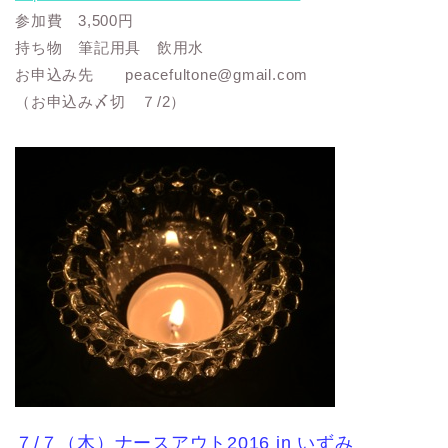
参加費 3,500円
持ち物 筆記用具 飲用水
お申込み先 peacefultone@gmail.com
（お申込み〆切 ７/2）
７/７（木）ナースアウト2016 in いずみ