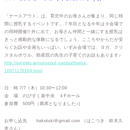
「ナースアウト」は、育児中のお母さんが集まり、同じ時
間に授乳するイベントです。７年目となる今年は９会場で
の同時開催!! 外に出て、お母さん仲間と一緒にする授乳は
きっと感動的な体験になるでしょう。こころやからだが安
らぐお話や企画もいっぱい。いずみ会場では、ヨガ、クリ
スタルボウル、助産院の先生の子育てのお話もあります♪
http://ameblo.jp/nurseout-sendai/theme-
10071170104.html
日 時 7/7（木）10:30〜12:00
会 場 のびすく泉中央 ４Fホール
参加費 500円（満席となりました♪)
お申し込先 hakotuki＠gmail.com （はこつき 鈴木久
恵さん）