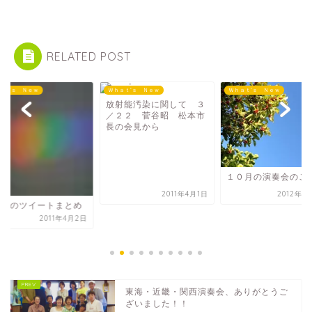
RELATED POST
ａｔ’ｓ Ｎｅｗ
Ｗｈａｔ’ｓ Ｎｅｗ
Ｗｈａｔ’ｓ Ｎｅｗ
放射能汚染に関して ３
／２２ 菅谷昭 松本市
長の会見から
１０月の演奏会のご
2011年4月1日
2012年1
/01のツイートまとめ
2011年4月2日
東海・近畿・関西演奏会、ありがとうご
ざいました！！