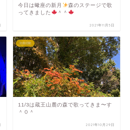
今日は蠍座の新月
森のステージで歌
ってきました
＾＾
日
2021年11月5日
出前活動
11/3は蔵王山麓の森で歌ってきま〜す
＾０＾
日
2021年10月29日