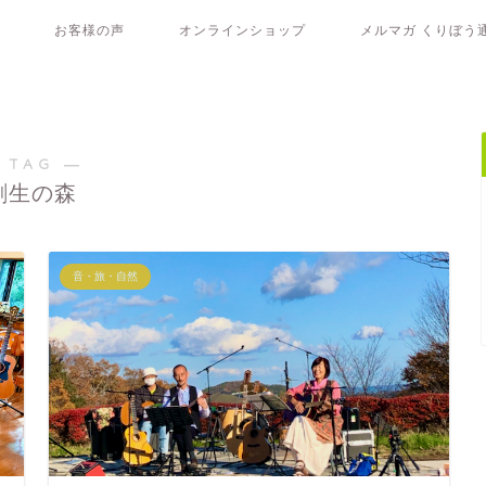
お客様の声
オンラインショップ
メルマガ くりぼう
 TAG ―
創生の森
音・旅・自然