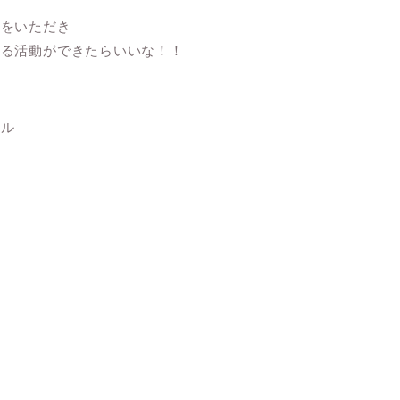
書をいただき
える活動ができたらいいな！！
ウル