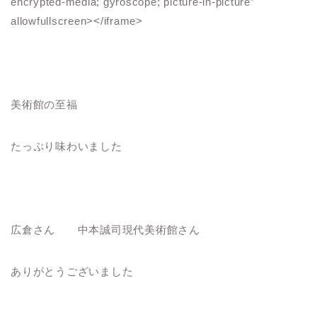
encrypted-media; gyroscope; picture-in-picture”
allowfullscreen></iframe>
美術館の至福
たっぷり味わいました
広倉さん 中本誠司現代美術館さん
ありがとうございました