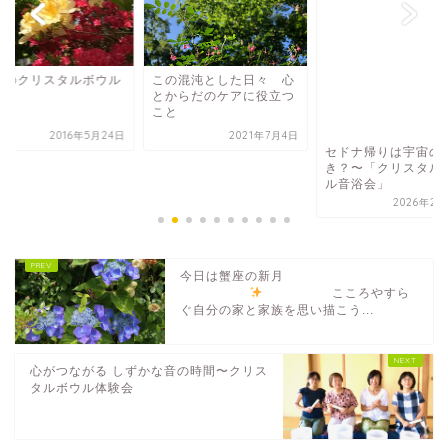
月のクリスタルボウル
この混沌とした日々 心
とからだのケアに役立つ
こと
2016年5月24日
2021年7月4日
セドナ帰りは宇宙の
き？〜「クリスタル
ル音浴会」
2026年2月
今日は蟹座の新月
こころやすら
ぐ自分の家と家族を思い描こう...
心がつながる しずかな音の時間〜クリス
タルボウル体験会