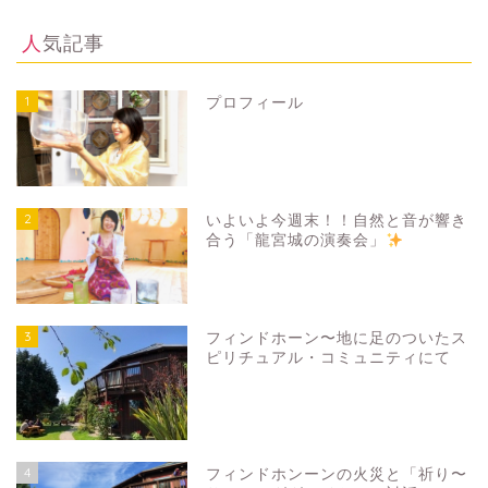
人気記事
1
プロフィール
2
いよいよ今週末！！自然と音が響き
合う「龍宮城の演奏会」
3
フィンドホーン〜地に足のついたス
ピリチュアル・コミュニティにて
4
フィンドホンーンの火災と「祈り〜