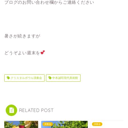
ブログのお問い合わせ欄からご連絡ください
暑さが続きますが
どうぞよい週末を
クリスタルボウル演奏会
中本誠司現代美術館
RELATED POST
会
演奏会
演奏会