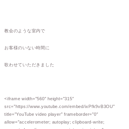
教会のような室内で
お客様のいない時間に
歌わせていただきました
<iframe width=”560″ height=”315″
src=”https://www.youtube.com/embed/ixPfk9vB3OU”
title=”YouTube video player” frameborder=”0″
allow=”accelerometer; autoplay; clipboard-write;