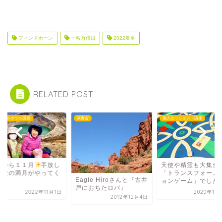
フィンドホーン
一粒万倍日
2022夏至
RELATED POST
スタルボウル講座
演奏会
個人セッション・講座
日から１１月
手放し
天使や精霊も大集合!
解放の満月がやってく
「トランスフォーメ
Eagle Hiroさんと『古井
ョンゲーム」でした
戸におちたロバ』
2022年11月1日
2020年10
2012年12月4日