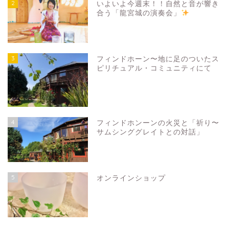
2
いよいよ今週末！！自然と音が響き
合う「龍宮城の演奏会」
3
フィンドホーン〜地に足のついたス
ピリチュアル・コミュニティにて
4
フィンドホンーンの火災と「祈り〜
サムシンググレイトとの対話」
5
オンラインショップ