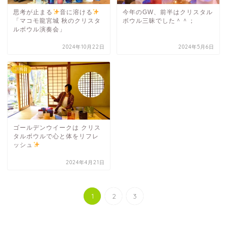
思考が止まる
音に溶ける
今年のGW、前半はクリスタル
「マコモ龍宮城 秋のクリスタ
ボウル三昧でした＾＾；
ルボウル演奏会」
2024年10月22日
2024年5月6日
演奏会
ゴールデンウイークは クリス
タルボウルで心と体をリフレ
ッシュ
2024年4月21日
1
2
3