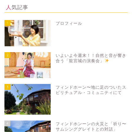
人気記事
1
プロフィール
2
いよいよ今週末！！自然と音が響き
合う「龍宮城の演奏会」
3
フィンドホーン〜地に足のついたス
ピリチュアル・コミュニティにて
4
フィンドホンーンの火災と「祈り〜
サムシンググレイトとの対話」