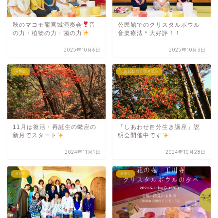
秋のマコモ龍宮城演奏会
音
公民館でのクリスタルボウル
の力・植物の力・菌の力
音楽療法＊大好評！！
2025年10月6日
2025年10月3日
演奏会
しあわせ自分生き講座
11月は復活・再誕生の蠍座の
「しあわせ自分生き講座」説
新月でスタート
明会開催中です
2024年11月1日
2024年10月28日
演奏会
演奏会