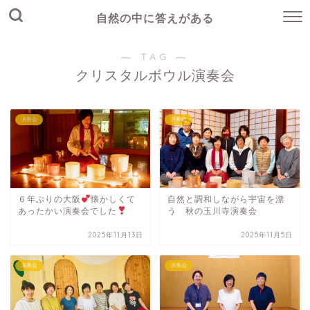
自然の中に答えがある
― TAG ―
クリスタルボウル演奏会
演奏会
演奏会
６年ぶりの大阪
懐かしくて
自然と調和しながら宇宙を漂
あったかい演奏会でした
う 秋の玉川寺演奏会
2025年11月13日
2025年11月5日
演奏会
演奏会