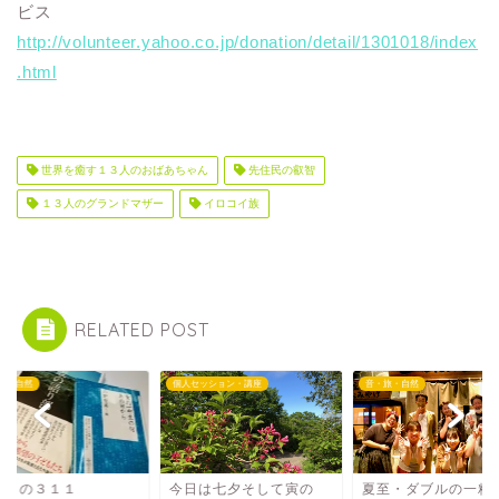
ビス
http://volunteer.yahoo.co.jp/donation/detail/1301018/index
.html
世界を癒す１３人のおばあちゃん
先住民の叡智
１３人のグランドマザー
イロコイ族
RELATED POST
旅・自然
個人セッション・講座
音・旅・自然
年目の３１１
今日は七夕そして寅の
夏至・ダブルの一粒