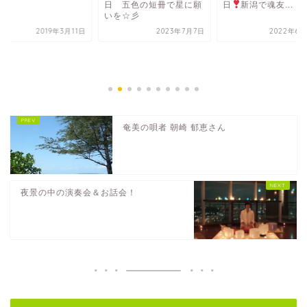
日 五色の短冊で星に願
日
新潟で魂友...
いを☆彡
2019年3月11日
2023年7月7日
2022年6月
奄美の唄者 朝崎 郁恵さん
夜景の中の演奏会＆お話会！