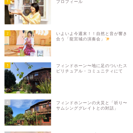
1
プロフィール
2
いよいよ今週末！！自然と音が響き
合う「龍宮城の演奏会」
3
フィンドホーン〜地に足のついたス
ピリチュアル・コミュニティにて
4
フィンドホンーンの火災と「祈り〜
サムシンググレイトとの対話」