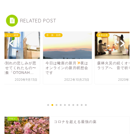
RELATED POST
セッション・講座
音・旅・自然
参加企画
との別れの悲しみが思
今日は蠍座の新月
夜は
森林火災の続くオー
出させてくれたもの〜
オンラインの新月瞑想会
ラリアへ 音で祈り
演奏「OTONAH...
です
2020年9月13日
2022年10月25日
2020年2
コロナを超える最強の薬