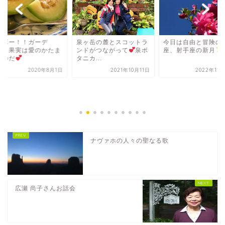
ラボー！！ガーデ
泉ヶ岳の麓とスコットラ
今日は自由と冒険の
！！果実は愛のかたま
ンドがつながって
泉ボ
座、射手座の新月
なのだ
タニカ...
2020年8月1日
2021年10月11日
2022年11
ナヴァホの人々の聖なる歌
広瀬 尚子さんお話会