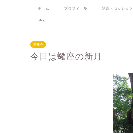
ホーム
プロフィール
講座・セッション
blog
演奏会
今日は蠍座の新月