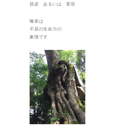
脱皮 あるいは 変容
蠍座は
不屈の生命力の
象徴です