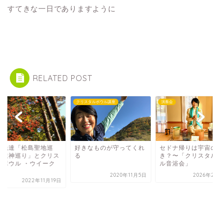
すてきな一日でありますように
RELATED POST
会
クリスタルボウル講座
演奏会
野先達「松島聖地巡
好きなものが守ってくれ
セドナ帰りは宇宙の
〜龍神巡り」とクリス
る
き？〜「クリスタル
ルボウル ・ウイーク
ル音浴会」
2020年11月5日
2026年2月
2022年11月19日