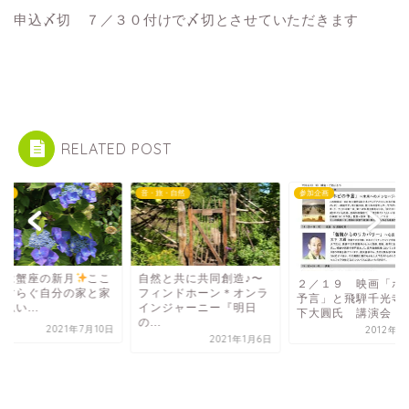
申込〆切 ７／３０付けで〆切とさせていただきます
RELATED POST
企画
音・旅・自然
参加企画
日は蟹座の新月
ここ
自然と共に共同創造♪〜
２／１９ 映画「ホ
やすらぐ自分の家と家
フィンドホーン＊オンラ
予言」と飛騨千光寺
思い...
インジャーニー『明日
下大圓氏 講演会
の...
2021年7月10日
2012年2
2021年1月6日