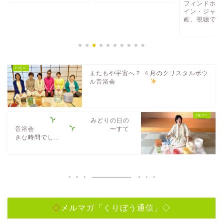
フィンドホーン・オ
イン・ジャーニーの
画、視聴できますよ
2021年1
またもや宇宙へ？ ４月のクリスタルボウ
ル音浴会
みどりの日の
音浴会
〜すて
きな時間でし...
◇メルマガ「くりぼう通信」◇