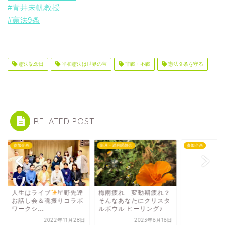
#青井未帆教授
#憲法9条
憲法記念日
平和憲法は世界の宝
非戦・不戦
憲法９条を守る
RELATED POST
企画
新月・満月瞑想会
参加企画
生はライブ
星野先達
梅雨疲れ 変動期疲れ？
話し会＆魂振りコラボ
そんなあなたにクリスタ
クシ...
ルボウル ヒーリング♪
2022年11月28日
2023年6月16日