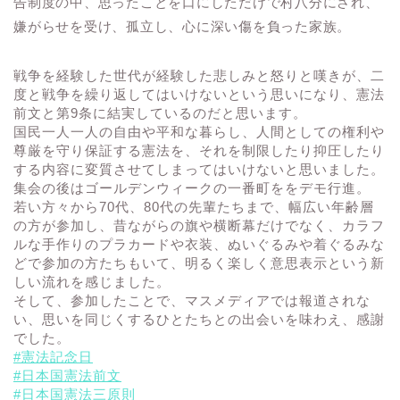
告制度の中、思ったことを口にしただけで村八分にされ、
嫌がらせを受け、孤立し、心に深い傷を負った家族。
戦争を経験した世代が経験した悲しみと怒りと嘆きが、二
度と戦争を繰り返してはいけないという思いになり、憲法
前文と第9条に結実しているのだと思います。
国民一人一人の自由や平和な暮らし、人間としての権利や
尊厳を守り保証する憲法を、それを制限したり抑圧したり
する内容に変質させてしまってはいけないと思いました。
集会の後はゴールデンウィークの一番町ををデモ行進。
若い方々から70代、80代の先輩たちまで、幅広い年齢層
の方が参加し、昔ながらの旗や横断幕だけでなく、カラフ
ルな手作りのプラカードや衣装、ぬいぐるみや着ぐるみな
どで参加の方たちもいて、明るく楽しく意思表示という新
しい流れを感じました。
そして、参加したことで、マスメディアでは報道されな
い、思いを同じくするひとたちとの出会いを味わえ、感謝
でした。
#憲法記念日
#日本国憲法前文
#日本国憲法三原則