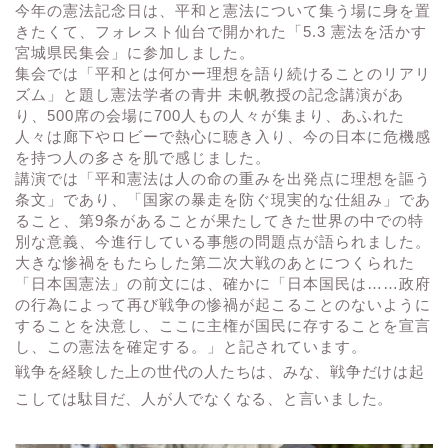
今年の憲法記念日は、平和と憲法について集う場に身を置
きたくて、フォレスト仙台で開かれた「5.3 憲法を活かす
宮城県民集会」に参加しました。
集会では「平和とは何かー理想を語り続けることのリアリ
ズム」と題し憲法学者の青井 未帆教授の記念講演があ
り、500席の会場に700人もの人々が集まり、あふれた
人々は廊下やロビーで熱心に聴き入り、今の日本に危機感
を持つ人の多さを肌で感じました。
講演では「平和憲法は人の命の重みを出発点に理想を謳う
条文」であり、「国家の暴走を防ぐ現実的な仕組み」であ
ること、第9条があることが果たしてきた世界の中での特
別な意義、今進行している事態の問題点が語られました。
大きな惨禍をもたらした第二次大戦のあとにつくられた
「日本国憲法」の前文には、確かに「日本国民は……政府
の行為によって再び戦争の惨禍が起こることのないように
することを決意し、ここに主権が国民に存することを宣言
し、この憲法を確定する。」と記されています。
戦争を経験した上の世代の人たちは、みな、戦争だけは起
こしては駄目だ、人が人でなくなる、と言いました。