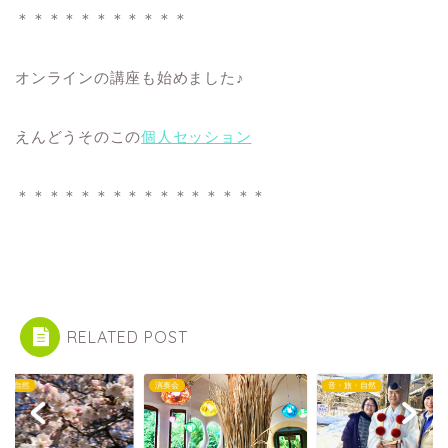
＊＊＊＊＊＊＊＊＊＊＊
オンラインの講座も始めました♪
えんどうそのこの
個人セッション
＊＊＊＊＊＊＊＊＊＊＊＊＊＊＊＊
RELATED POST
旅・自然
演奏会
音・旅・自然