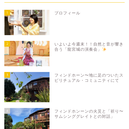
1
プロフィール
2
いよいよ今週末！！自然と音が響き
合う「龍宮城の演奏会」
3
フィンドホーン〜地に足のついたス
ピリチュアル・コミュニティにて
4
フィンドホンーンの火災と「祈り〜
サムシンググレイトとの対話」