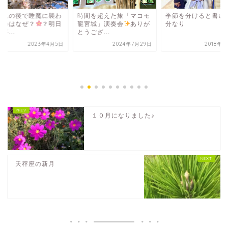
花見の後で睡魔に襲わ
時間を超えた旅「マコモ
季節を分けると書い
るのはなぜ？
？明日
龍宮城」演奏会
ありが
分なり
秤...
とうござ...
2023年4月5日
2024年7月29日
2018年2
１０月になりました♪
天秤座の新月